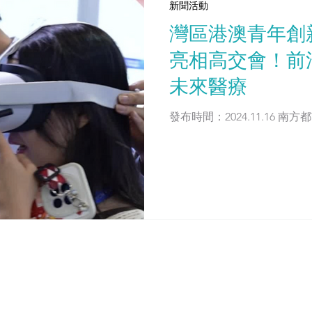
新聞活動
灣區港澳青年創
亮相高交會！前
未來醫療
發布時間：20
頁
方案
客制化的醫療培訓
於