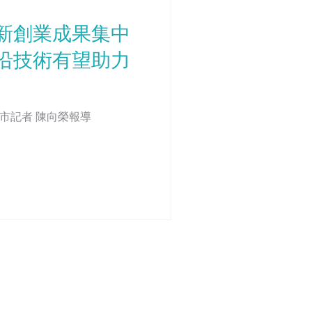
新創業成果集中
沿技術有望助力
24.11.16 南方都市記者 陳向榮報導
医视培训有限公司​
地址: 香港 新界 沙田 香港科技园区 19W
6楼 615室
深圳维视力软件有限公司