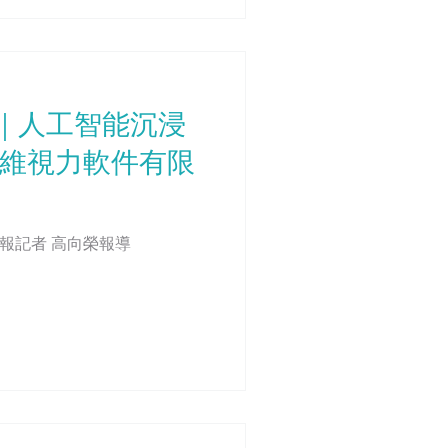
｜人工智能沉浸
圳維視力軟件有限
24.11.16 深圳晚報記者 高向榮報導